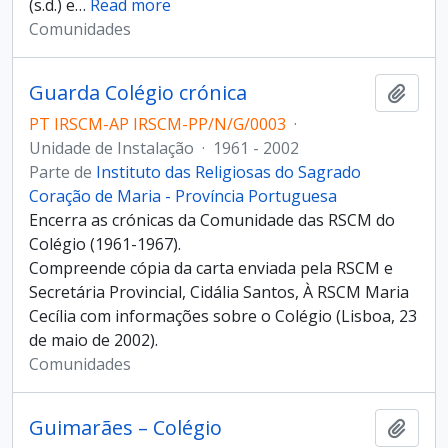
(s.d.) e
…
Read more
Comunidades
Guarda Colégio crónica
Adici
PT IRSCM-AP IRSCM-PP/N/G/0003
·
Unidade de Instalação
·
1961 - 2002
Parte de
Instituto das Religiosas do Sagrado
Coração de Maria - Província Portuguesa
Encerra as crónicas da Comunidade das RSCM do
Colégio (1961-1967).
Compreende cópia da carta enviada pela RSCM e
Secretária Provincial, Cidália Santos, À RSCM Maria
Cecília com informações sobre o Colégio (Lisboa, 23
de maio de 2002).
Comunidades
Guimarães – Colégio
Adici