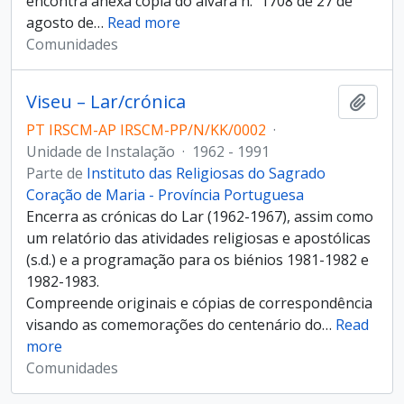
encontra anexa cópia do alvará n.º 1708 de 27 de
agosto de
…
Read more
Comunidades
Viseu – Lar/crónica
Adici
PT IRSCM-AP IRSCM-PP/N/KK/0002
·
Unidade de Instalação
·
1962 - 1991
Parte de
Instituto das Religiosas do Sagrado
Coração de Maria - Província Portuguesa
Encerra as crónicas do Lar (1962-1967), assim como
um relatório das atividades religiosas e apostólicas
(s.d.) e a programação para os biénios 1981-1982 e
1982-1983.
Compreende originais e cópias de correspondência
visando as comemorações do centenário do
…
Read
more
Comunidades