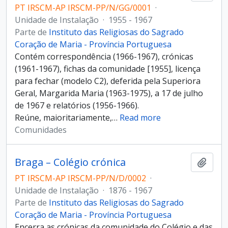
PT IRSCM-AP IRSCM-PP/N/GG/0001
·
Unidade de Instalação
·
1955 - 1967
Parte de
Instituto das Religiosas do Sagrado
Coração de Maria - Província Portuguesa
Contém correspondência (1966-1967), crónicas
(1961-1967), fichas da comunidade [1955], licença
para fechar (modelo C2), deferida pela Superiora
Geral, Margarida Maria (1963-1975), a 17 de julho
de 1967 e relatórios (1956-1966).
Reúne, maioritariamente,
…
Read more
Comunidades
Braga – Colégio crónica
Adici
PT IRSCM-AP IRSCM-PP/N/D/0002
·
Unidade de Instalação
·
1876 - 1967
Parte de
Instituto das Religiosas do Sagrado
Coração de Maria - Província Portuguesa
Encerra as crónicas da comunidade do Colégio e das