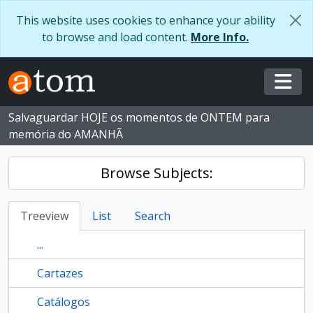
Skip to main content
This website uses cookies to enhance your ability
to browse and load content.
More Info.
Togg
Salvaguardar HOJE os momentos de ONTEM para
memória do AMANHÃ
Browse Subjects:
Treeview
List
Search
...
Cartazes
Catálogos