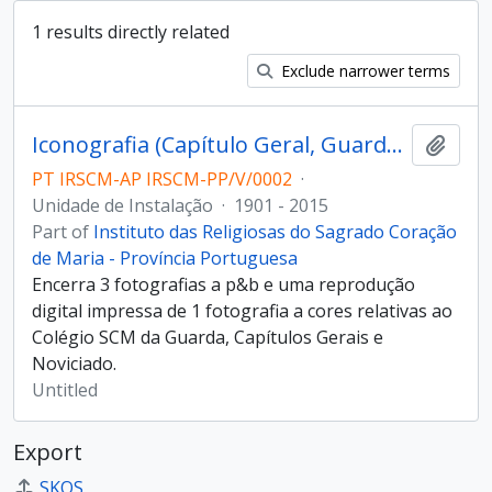
1 results directly related
Exclude narrower terms
Iconografia (Capítulo Geral, Guarda, Noviciado)
Add t
PT IRSCM-AP IRSCM-PP/V/0002
·
Unidade de Instalação
·
1901 - 2015
Part of
Instituto das Religiosas do Sagrado Coração
de Maria - Província Portuguesa
Encerra 3 fotografias a p&b e uma reprodução
digital impressa de 1 fotografia a cores relativas ao
Colégio SCM da Guarda, Capítulos Gerais e
Noviciado.
Untitled
Export
SKOS