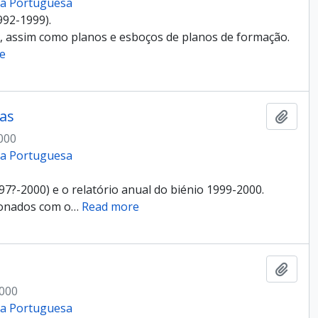
cia Portuguesa
992-1999).
, assim como planos e esboços de planos de formação.
e
as
Add t
000
cia Portuguesa
?-2000) e o relatório anual do biénio 1999-2000.
ionados com o
…
Read more
Add t
2000
cia Portuguesa