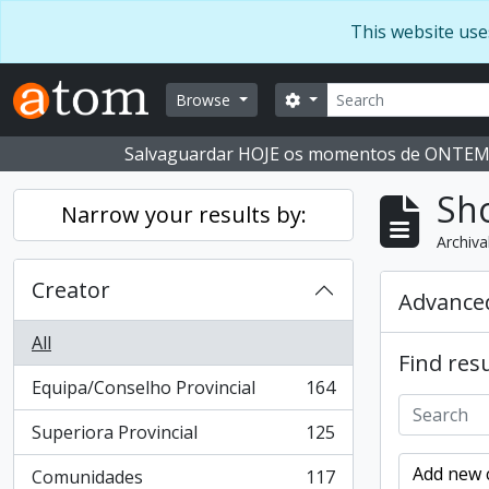
Skip to main content
This website use
Search
Search options
Browse
Salvaguardar HOJE os momentos de ONTE
Sho
Narrow your results by:
Archiva
Creator
Advanced
All
Find resu
Equipa/Conselho Provincial
164
, 164 results
Superiora Provincial
125
, 125 results
Add new c
Comunidades
117
, 117 results