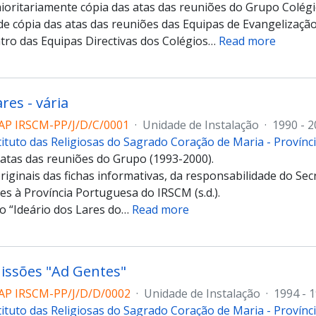
ioritariamente cópia das atas das reuniões do Grupo Colégi
 cópia das atas das reuniões das Equipas de Evangelização
ntro das Equipas Directivas dos Colégios
…
Read more
res - vária
AP IRSCM-PP/J/D/C/0001
·
Unidade de Instalação
·
1990 - 
tituto das Religiosas do Sagrado Coração de Maria - Provín
 atas das reuniões do Grupo (1993-2000).
iginais das fichas informativas, da responsabilidade do Sec
es à Província Portuguesa do IRSCM (s.d.).
o “Ideário dos Lares do
…
Read more
issões "Ad Gentes"
AP IRSCM-PP/J/D/D/0002
·
Unidade de Instalação
·
1994 - 
tituto das Religiosas do Sagrado Coração de Maria - Provín