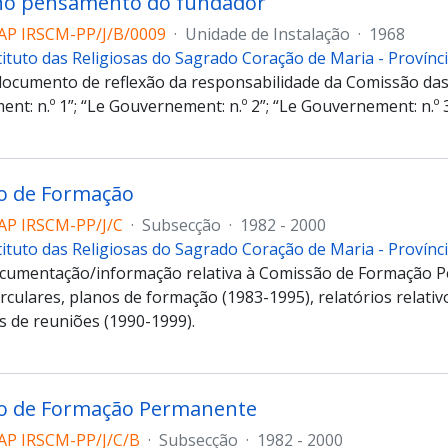
no pensamento do fundador
AP IRSCM-PP/J/B/0009
·
Unidade de Instalação
·
1968
tituto das Religiosas do Sagrado Coração de Maria - Provín
documento de reflexão da responsabilidade da Comissão das 
t: n.º 1”; “Le Gouvernement: n.º 2”; “Le Gouvernement: n.º 3
o de Formação
AP IRSCM-PP/J/C
·
Subsecção
·
1982 - 2000
tituto das Religiosas do Sagrado Coração de Maria - Provín
cumentação/informação relativa à Comissão de Formação 
irculares, planos de formação (1983-1995), relatórios relat
s de reuniões (1990-1999).
o de Formação Permanente
AP IRSCM-PP/J/C/B
·
Subsecção
·
1982 - 2000