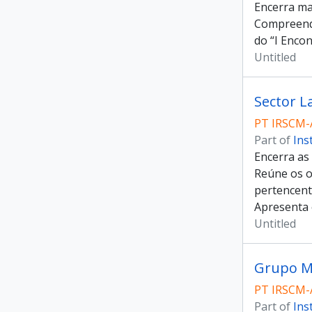
Encerra ma
Compreende
do “I Enco
Untitled
Sector La
PT IRSCM-
Part of
Ins
Encerra as
Reúne os or
pertencent
Apresenta 
Untitled
Grupo M
PT IRSCM-
Part of
Ins