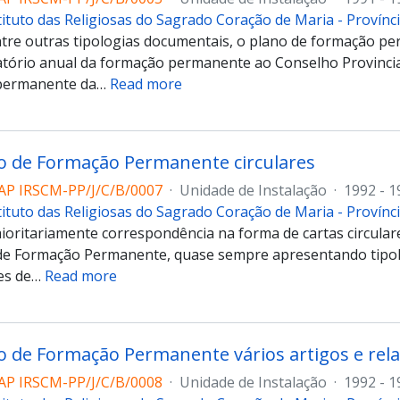
tituto das Religiosas do Sagrado Coração de Maria - Provín
ntre outras tipologias documentais, o plano de formação p
latório anual da formação permanente ao Conselho Provincial
permanente da
…
Read more
o de Formação Permanente circulares
AP IRSCM-PP/J/C/B/0007
·
Unidade de Instalação
·
1992 - 1
tituto das Religiosas do Sagrado Coração de Maria - Provín
ioritariamente correspondência na forma de cartas circulare
e Formação Permanente, quase sempre apresentando tipol
es de
…
Read more
 de Formação Permanente vários artigos e rela
AP IRSCM-PP/J/C/B/0008
·
Unidade de Instalação
·
1992 - 1