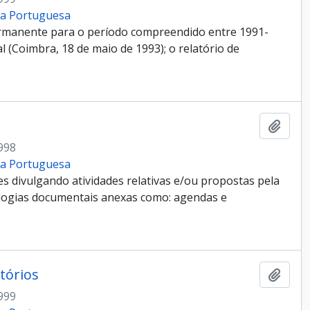
cia Portuguesa
ermanente para o período compreendido entre 1991-
 (Coimbra, 18 de maio de 1993); o relatório de
Add t
998
cia Portuguesa
s divulgando atividades relativas e/ou propostas pela
ogias documentais anexas como: agendas e
tórios
Add t
999