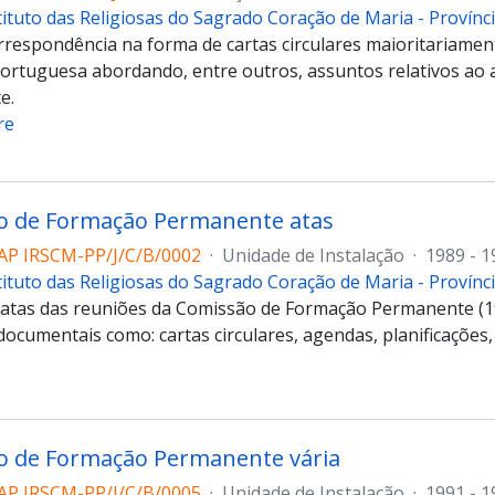
tituto das Religiosas do Sagrado Coração de Maria - Provín
respondência na forma de cartas circulares maioritariamen
Portuguesa abordando, entre outros, assuntos relativos ao 
e.
re
o de Formação Permanente atas
AP IRSCM-PP/J/C/B/0002
·
Unidade de Instalação
·
1989 - 1
tituto das Religiosas do Sagrado Coração de Maria - Provín
 atas das reuniões da Comissão de Formação Permanente (1
documentais como: cartas circulares, agendas, planificações,
o de Formação Permanente vária
AP IRSCM-PP/J/C/B/0005
·
Unidade de Instalação
·
1991 - 1