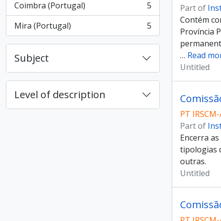
Coimbra (Portugal)
5
Part of
Ins
, 5 results
Contém cor
Mira (Portugal)
5
, 5 results
Província 
permanent
…
Read mo
Subject
Untitled
Level of description
Comissã
PT IRSCM-
Part of
Ins
Encerra as
tipologias 
outras.
Untitled
Comissã
PT IRSCM-