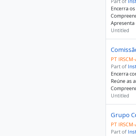
Part of
Ins
Encerra os
Compreende
Apresenta o
Untitled
Comissão
PT IRSCM-
Part of
Ins
Encerra co
Reúne as a
Compreende
Untitled
Grupo Co
PT IRSCM-
Part of
Ins