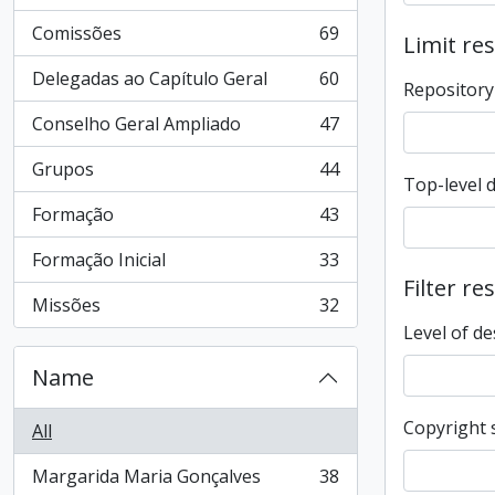
Comissões
69
Limit res
, 69 results
Delegadas ao Capítulo Geral
60
Repository
, 60 results
Conselho Geral Ampliado
47
, 47 results
Grupos
44
, 44 results
Top-level 
Formação
43
, 43 results
Formação Inicial
33
, 33 results
Filter re
Missões
32
, 32 results
Level of de
Name
Copyright 
All
Margarida Maria Gonçalves
38
, 38 results