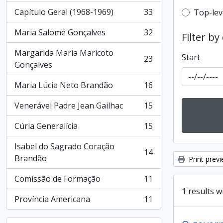
Capítulo Geral (1968-1969)
33
Top-leve
Top-lev
, 33 results
Maria Salomé Gonçalves
32
Filter by
, 32 results
Margarida Maria Maricoto
Start
23
, 23 results
Gonçalves
Maria Lúcia Neto Brandão
16
, 16 results
Venerável Padre Jean Gailhac
15
, 15 results
Cúria Generalícia
15
, 15 results
Isabel do Sagrado Coração
14
, 14 results
Brandão
Print prev
Comissão de Formação
11
, 11 results
1 results w
Província Americana
11
, 11 results