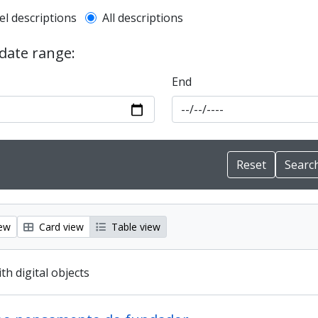
l description filter
el descriptions
All descriptions
 date range:
End
iew
Card view
Table view
ith digital objects