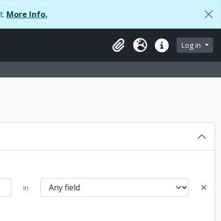
t.
More Info.
Log in
Clipboard
Language
Quick links
in