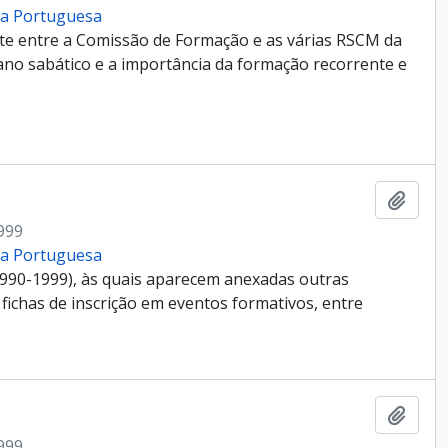
cia Portuguesa
te entre a Comissão de Formação e as várias RSCM da
ano sabático e a importância da formação recorrente e
Add t
999
cia Portuguesa
990-1999), às quais aparecem anexadas outras
 fichas de inscrição em eventos formativos, entre
Add t
999