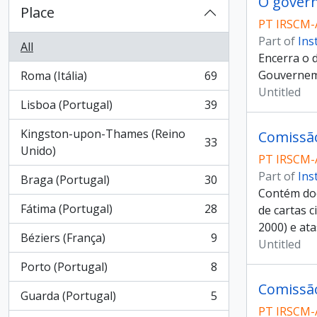
O gover
Place
PT IRSCM-
Part of
Ins
All
Encerra o 
Gouvernemen
Roma (Itália)
69
, 69 results
Untitled
Lisboa (Portugal)
39
, 39 results
Kingston-upon-Thames (Reino
Comissã
33
, 33 results
Unido)
PT IRSCM-
Part of
Ins
Braga (Portugal)
30
, 30 results
Contém do
Fátima (Portugal)
28
de cartas c
, 28 results
2000) e ata
Béziers (França)
9
Untitled
, 9 results
Porto (Portugal)
8
, 8 results
Comissã
Guarda (Portugal)
5
, 5 results
PT IRSCM-