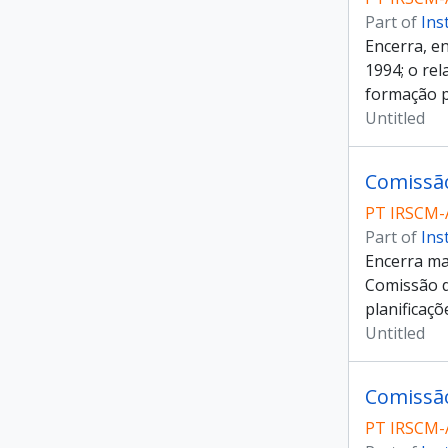
Part of
Ins
Encerra, e
1994; o re
formação 
Untitled
Comissã
PT IRSCM-
Part of
Ins
Encerra ma
Comissão d
planificaçõ
Untitled
Comissão
PT IRSCM-