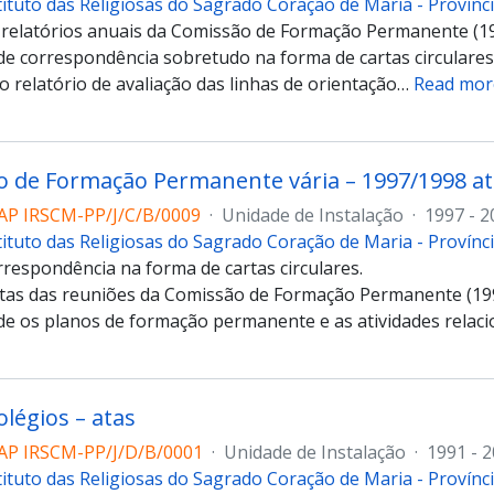
tituto das Religiosas do Sagrado Coração de Maria - Provín
 relatórios anuais da Comissão de Formação Permanente (1
 correspondência sobretudo na forma de cartas circulares
 relatório de avaliação das linhas de orientação
…
Read mor
 de Formação Permanente vária – 1997/1998 at
AP IRSCM-PP/J/C/B/0009
·
Unidade de Instalação
·
1997 - 2
tituto das Religiosas do Sagrado Coração de Maria - Provín
rrespondência na forma de cartas circulares.
tas das reuniões da Comissão de Formação Permanente (1997
 os planos de formação permanente e as atividades relac
légios – atas
AP IRSCM-PP/J/D/B/0001
·
Unidade de Instalação
·
1991 - 
tituto das Religiosas do Sagrado Coração de Maria - Provín