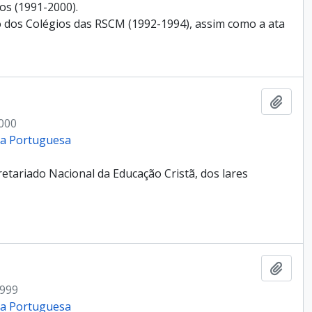
os (1991-2000).
 dos Colégios das RSCM (1992-1994), assim como a ata
Add t
2000
cia Portuguesa
retariado Nacional da Educação Cristã, dos lares
Add t
1999
cia Portuguesa