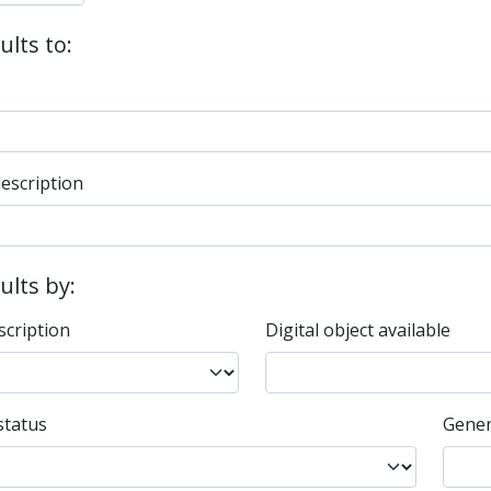
ults to:
description
sults by:
scription
Digital object available
status
Gener