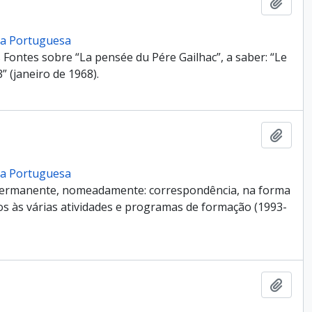
Add t
cia Portuguesa
Fontes sobre “La pensée du Pére Gailhac”, a saber: “Le
” (janeiro de 1968).
Add t
cia Portuguesa
Permanente, nomeadamente: correspondência, na forma
ivos às várias atividades e programas de formação (1993-
Add t