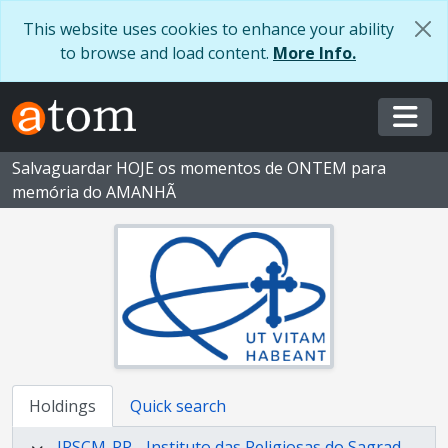
Skip to main content
This website uses cookies to enhance your ability
to browse and load content.
More Info.
Togg
Salvaguardar HOJE os momentos de ONTEM para
memória do AMANHÃ
Holdings
Quick search
IRSCM-PP - Instituto das Religiosas do Sagrado Coração de Maria - Província Portuguesa