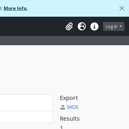
t.
More Info.
Log in
Clipboard
Language
Quick links
Export
SKOS
Results
3