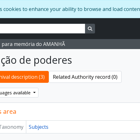
s cookies to enhance your ability to browse and load conten
Search in browse page
M para memória do AMANHÃ
ção de poderes
ival description (3)
Related Authority record (0)
uages available
s area
Taxonomy
Subjects