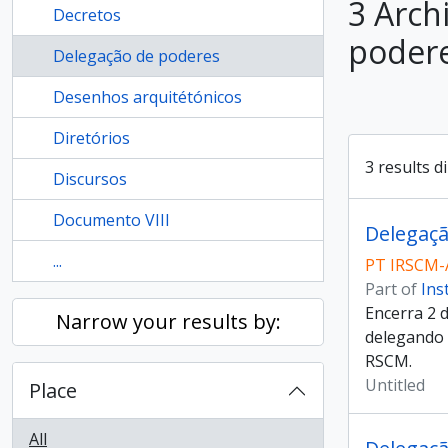
3 Arch
Decretos
poder
Delegação de poderes
Desenhos arquitétónicos
Diretórios
3 results d
Discursos
Documento VIII
Delegaç
...
PT IRSCM-
Part of
Ins
Encerra 2 
Narrow your results by:
delegando 
RSCM.
Untitled
Place
All