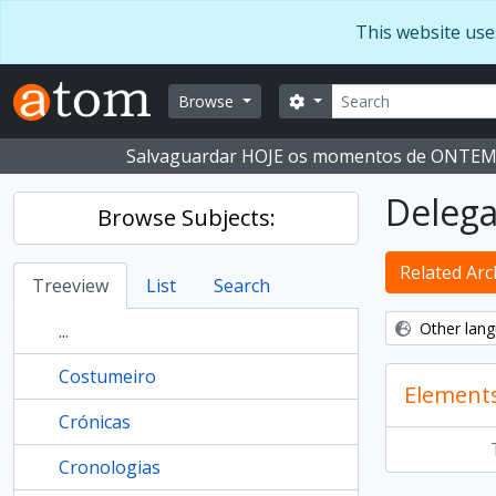
Skip to main content
This website use
Search
Search options
Browse
Salvaguardar HOJE os momentos de ONTE
Delega
Browse Subjects:
Related Arch
Treeview
List
Search
Other lang
...
Costumeiro
Element
Crónicas
Cronologias