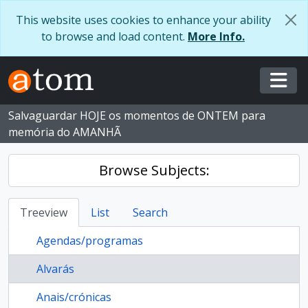
Skip to main content
This website uses cookies to enhance your ability
to browse and load content.
More Info.
Togg
Salvaguardar HOJE os momentos de ONTEM para
memória do AMANHÃ
Browse Subjects:
Treeview
List
Search
Agendas/programas
Alvarás
Anais/crónicas