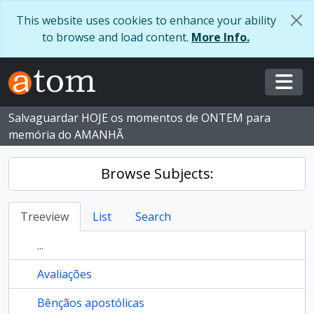
Skip to main content
This website uses cookies to enhance your ability
to browse and load content.
More Info.
Togg
Salvaguardar HOJE os momentos de ONTEM para
memória do AMANHÃ
Browse Subjects:
Treeview
List
Search
...
Avaliações
Bênçãos apostólicas