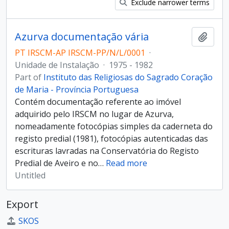
Exclude narrower terms
Azurva documentação vária
Add t
PT IRSCM-AP IRSCM-PP/N/L/0001
·
Unidade de Instalação
·
1975 - 1982
Part of
Instituto das Religiosas do Sagrado Coração
de Maria - Província Portuguesa
Contém documentação referente ao imóvel
adquirido pelo IRSCM no lugar de Azurva,
nomeadamente fotocópias simples da caderneta do
registo predial (1981), fotocópias autenticadas das
escrituras lavradas na Conservatória do Registo
Predial de Aveiro e no
…
Read more
Untitled
Export
SKOS