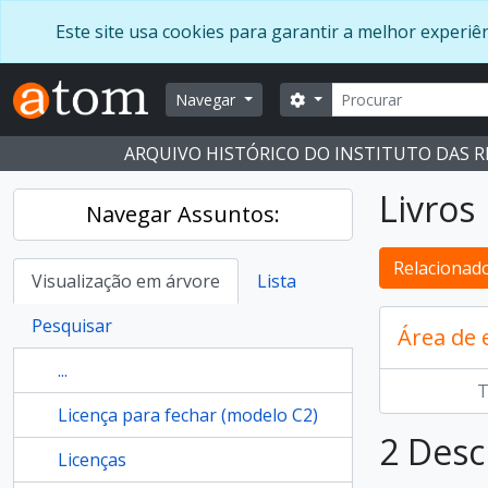
Skip to main content
Este site usa cookies para garantir a melhor experi
Pesquisar
Opções de busca
Navegar
ARQUIVO HISTÓRICO DO INSTITUTO DAS 
Livros
Navegar Assuntos:
Relacionado
Visualização em árvore
Lista
Pesquisar
Área de
...
T
Licença para fechar (modelo C2)
2 Desc
Licenças