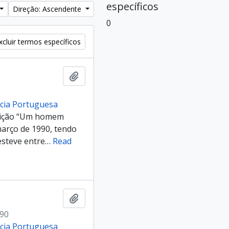
específicos
Direção: Ascendente
0
cluir termos específicos
Adicionar à área de transferência
ncia Portuguesa
posição “Um homem
março de 1990, tendo
esteve entre
…
Read
Adicionar à área de transferência
990
ncia Portuguesa