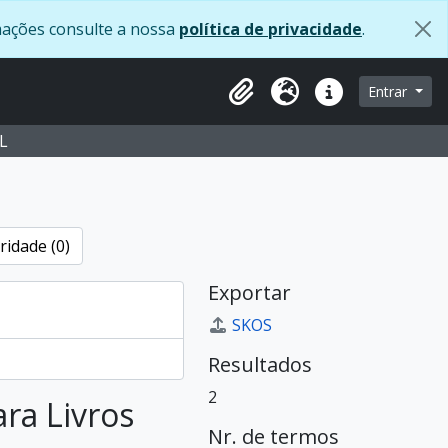
rmações consulte a nossa
política de privacidade
.
navegação
Entrar
Clipboard
Idioma
Ligações rápidas
L
ridade (0)
Exportar
SKOS
Resultados
2
ara Livros
Nr. de termos