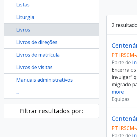
Listas
Liturgia
2 resultad
Livros
Livros de direções
Centenár
Livros de matrícula
PT IRSCM-
Parte de
In
Livros de visitas
Encerra os
invulgar” 
Manuais administrativos
migrado pa
more
...
Equipas
Filtrar resultados por:
Centenár
PT IRSCM-
Parte de
In