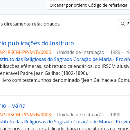
Ordenar por ordem: Código de referência
os diretamente relacionados
Ex
io publicações do Instituto
AP IRSCM-PP/M/B/0005
·
Unidade de Instalação
·
1989 - 1
stituto das Religiosas do Sagrado Coração de Maria - Proví
blicações efémeras, sobretudo calendários, do IRSCM alusiv
enerável Padre Jean Gailhac (1802-1890).
 livro com testemunhos denominado “Jean Gailhac e a Com
io – vária
AP IRSCM-PP/M/B/0008
·
Unidade de Instalação
·
1990
stituto das Religiosas do Sagrado Coração de Maria - Proví
 cadernos com a contabilidade diária dos visitantes da ex