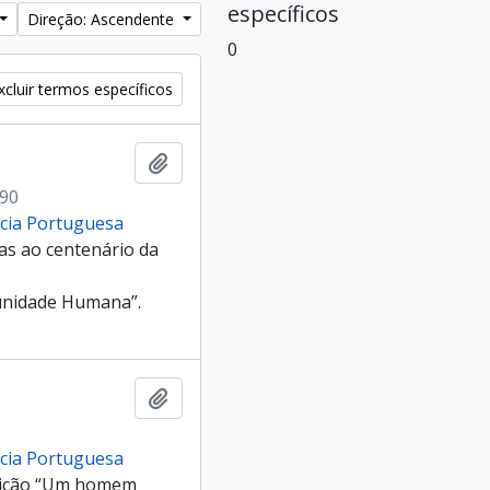
específicos
Direção: Ascendente
0
cluir termos específicos
Adicionar à área de transferência
990
ncia Portuguesa
as ao centenário da
unidade Humana”.
Adicionar à área de transferência
ncia Portuguesa
posição “Um homem