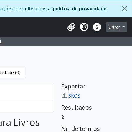
rmações consulte a nossa
política de privacidade
.
navegação
Entrar
Clipboard
Idioma
Ligações rápidas
L
ridade (0)
Exportar
SKOS
Resultados
2
ara Livros
Nr. de termos