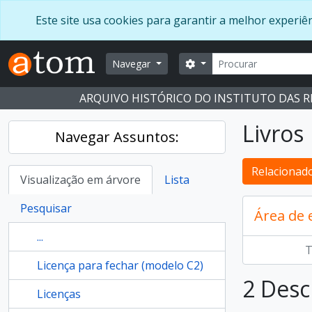
Skip to main content
Este site usa cookies para garantir a melhor experi
Pesquisar
Opções de busca
Navegar
ARQUIVO HISTÓRICO DO INSTITUTO DAS 
Livros
Navegar Assuntos:
Relacionado
Visualização em árvore
Lista
Pesquisar
Área de
...
T
Licença para fechar (modelo C2)
2 Desc
Licenças