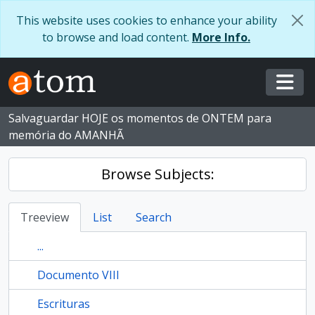
Skip to main content
This website uses cookies to enhance your ability
to browse and load content.
More Info.
Togg
Salvaguardar HOJE os momentos de ONTEM para
memória do AMANHÃ
Browse Subjects:
Treeview
List
Search
...
Documento VIII
Escrituras