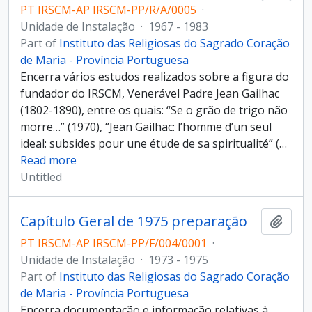
PT IRSCM-AP IRSCM-PP/R/A/0005
·
Unidade de Instalação
·
1967 - 1983
Part of
Instituto das Religiosas do Sagrado Coração
de Maria - Província Portuguesa
Encerra vários estudos realizados sobre a figura do
fundador do IRSCM, Venerável Padre Jean Gailhac
(1802-1890), entre os quais: “Se o grão de trigo não
morre…” (1970), “Jean Gailhac: l’homme d’un seul
ideal: subsides pour une étude de sa spiritualité” (
…
Read more
Untitled
Capítulo Geral de 1975 preparação
Add t
PT IRSCM-AP IRSCM-PP/F/004/0001
·
Unidade de Instalação
·
1973 - 1975
Part of
Instituto das Religiosas do Sagrado Coração
de Maria - Província Portuguesa
Encerra documentação e informação relativas à