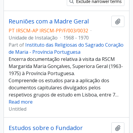
Exclude narrower terms
Reuniões com a Madre Geral
Add t
PT IRSCM-AP IRSCM-PP/F/003/0032
·
Unidade de Instalação
·
1968 - 1970
Part of
Instituto das Religiosas do Sagrado Coração
de Maria - Província Portuguesa
Encerra documentação relativa à visita da RSCM
Margarida Maria Gonçalves, Superiora Geral (1963-
1975) à Província Portuguesa.
Compreende os estudos para a aplicação dos
documentos capitulares divulgados pelos
respetivos grupos de estudo em Lisboa, entre 7
…
Read more
Untitled
Estudos sobre o Fundador
Add t