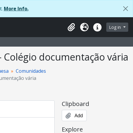
t.
More Info.
Log in
Clipboard
Language
Quick links
 – Colégio documentação vária
uesa
Comunidades
cumentação vária
Clipboard
Add
Explore