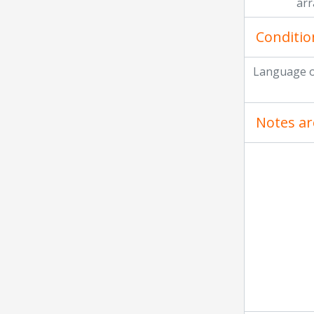
ar
Conditio
Language o
Notes ar