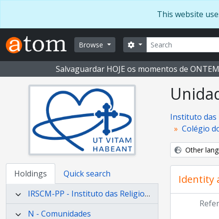
Skip to main content
This website use
Search
Search options
Browse
Salvaguardar HOJE os momentos de ONTE
Unidad
Instituto da
Colégio d
Other lang
Holdings
Quick search
Identity
IRSCM-PP - Instituto das Religiosas do Sagrado Coração de Maria - Província Portuguesa
Refe
N - Comunidades