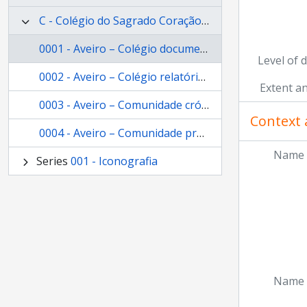
C - Colégio do Sagrado Coração de Maria (Aveiro)
0001 - Aveiro – Colégio documentação vária
Level of 
0002 - Aveiro – Colégio relatório de atividades apostólicas
Extent a
0003 - Aveiro – Comunidade crónica
Context 
0004 - Aveiro – Comunidade projeto comunitário
Name 
Series
001 - Iconografia
Name 