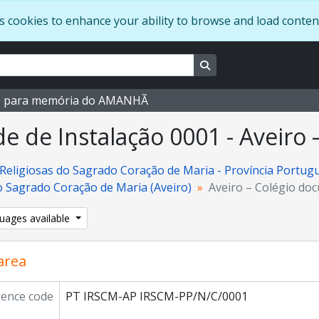
s cookies to enhance your ability to browse and load conten
Search in browse page
M para memória do AMANHÃ
e de Instalação 0001 - Aveiro
s Religiosas do Sagrado Coração de Maria - Província Portug
o Sagrado Coração de Maria (Aveiro)
Aveiro – Colégio do
uages available
 area
rence code
PT IRSCM-AP IRSCM-PP/N/C/0001