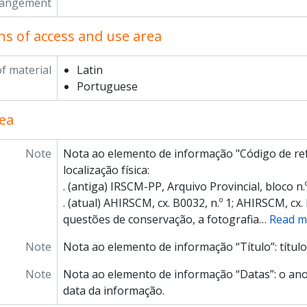
rangement
ns of access and use area
f material
Latin
Portuguese
ea
Note
Nota ao elemento de informação "Código de ref
localização física:
. (antiga) IRSCM-PP, Arquivo Provincial, bloco n.º
. (atual) AHIRSCM, cx. B0032, n.º 1; AHIRSCM, cx. 
questões de conservação, a fotografia
…
Read m
Note
Nota ao elemento de informação “Título”: título
Note
Nota ao elemento de informação “Datas”: o ano
data da informação.