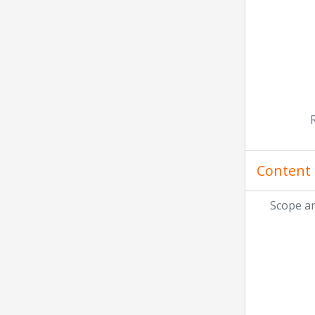
Content 
Scope a