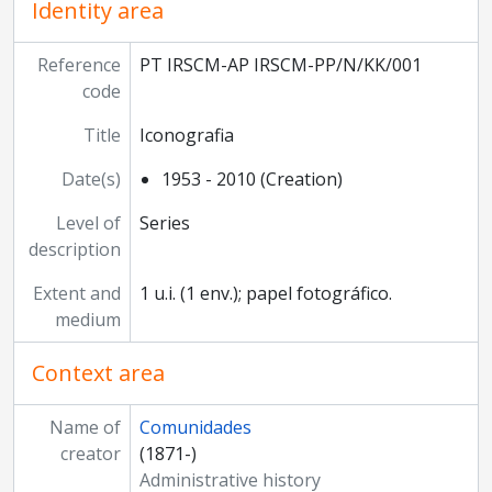
Identity area
Reference
PT IRSCM-AP IRSCM-PP/N/KK/001
code
Title
Iconografia
Date(s)
1953 - 2010 (Creation)
Level of
Series
description
Extent and
1 u.i. (1 env.); papel fotográfico.
medium
Context area
Name of
Comunidades
creator
(1871-)
Administrative history