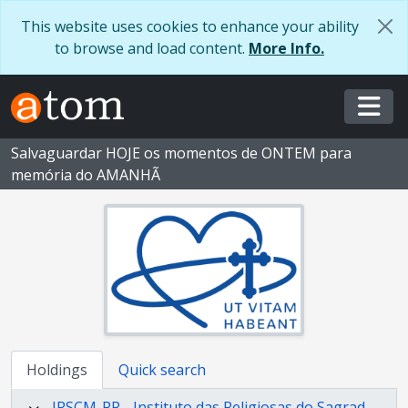
Skip to main content
This website uses cookies to enhance your ability
to browse and load content.
More Info.
Togg
Salvaguardar HOJE os momentos de ONTEM para
memória do AMANHÃ
Holdings
Quick search
IRSCM-PP - Instituto das Religiosas do Sagrado Coração de Maria - Província Portuguesa