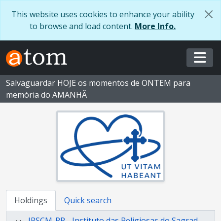
Skip to main content
This website uses cookies to enhance your ability
to browse and load content.
More Info.
Togg
Salvaguardar HOJE os momentos de ONTEM para
memória do AMANHÃ
Holdings
Quick search
IRSCM-PP - Instituto das Religiosas do Sagrado Coração de Maria - Província Portuguesa