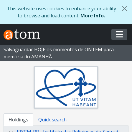
Skip to main content
This website uses cookies to enhance your ability
to browse and load content.
More Info.
Togg
Salvaguardar HOJE os momentos de ONTEM para
memória do AMANHÃ
Holdings
Quick search
IRSCM-PP - Instituto das Religiosas do Sagrado Coração de Maria - Província Portuguesa