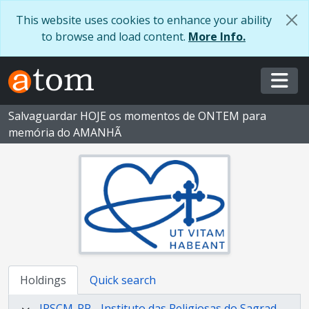
Skip to main content
This website uses cookies to enhance your ability
to browse and load content.
More Info.
Togg
Salvaguardar HOJE os momentos de ONTEM para
memória do AMANHÃ
Holdings
Quick search
IRSCM-PP - Instituto das Religiosas do Sagrado Coração de Maria - Província Portuguesa