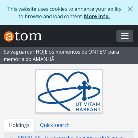
Skip to main content
This website uses cookies to enhance your ability
to browse and load content.
More Info.
Togg
Salvaguardar HOJE os momentos de ONTEM para
memória do AMANHÃ
Holdings
Quick search
IRSCM-PP - Instituto das Religiosas do Sagrado Coração de Maria - Província Portuguesa