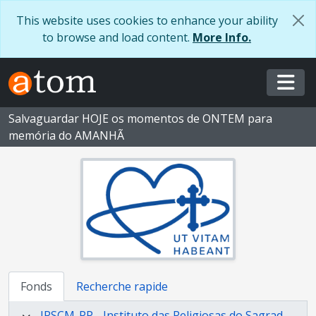
Skip to main content
This website uses cookies to enhance your ability
to browse and load content.
More Info.
Togg
Salvaguardar HOJE os momentos de ONTEM para
memória do AMANHÃ
Fonds
Recherche rapide
IRSCM-PP - Instituto das Religiosas do Sagrado Coração de Maria - Província Portuguesa