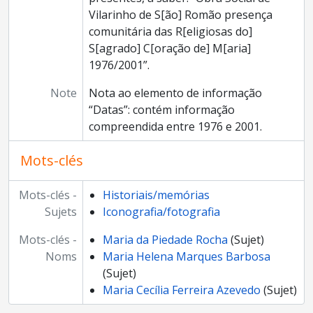
Vilarinho de S[ão] Romão presença
comunitária das R[eligiosas do]
S[agrado] C[oração de] M[aria]
1976/2001”.
Note
Nota ao elemento de informação
“Datas”: contém informação
compreendida entre 1976 e 2001.
Mots-clés
Mots-clés -
Historiais/memórias
Sujets
Iconografia/fotografia
Mots-clés -
Maria da Piedade Rocha
(Sujet)
Noms
Maria Helena Marques Barbosa
(Sujet)
Maria Cecília Ferreira Azevedo
(Sujet)