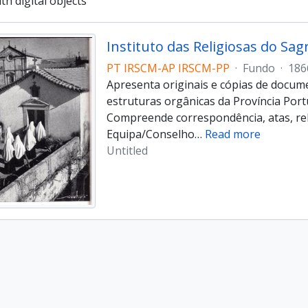
ith digital objects
PT IRSCM-AP IRSCM-PP
·
Fundo
·
186
Apresenta originais e cópias de docum
estruturas orgânicas da Província Por
Compreende correspondência, atas, rela
Equipa/Conselho
…
Read more
Untitled