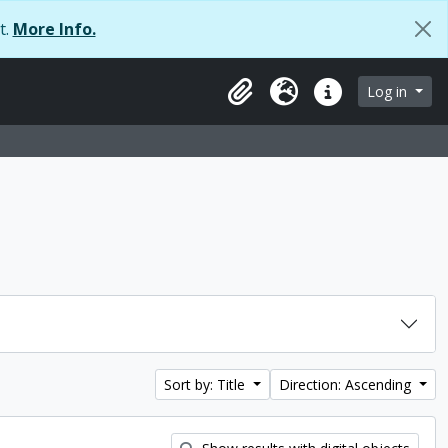
t.
More Info.
Log in
Clipboard
Language
Quick links
Sort by: Title
Direction: Ascending