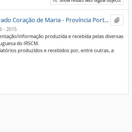
Show results with digital objects
Instituto das Religiosas do Sagrado Coração de Maria - Província Portuguesa
Add t
6 - 2015
entação/informação produzida e recebida pelas diversas
tuguesa do IRSCM.
tórios produzidos e recebidos por, entre outras, a