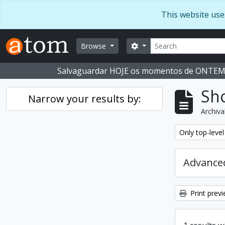
Skip to main content
This website use
Search
Search options
Browse
Salvaguardar HOJE os momentos de ONTE
Sho
Narrow your results by:
Archiva
Remove filter:
Only top-level
Advanced
Print prev