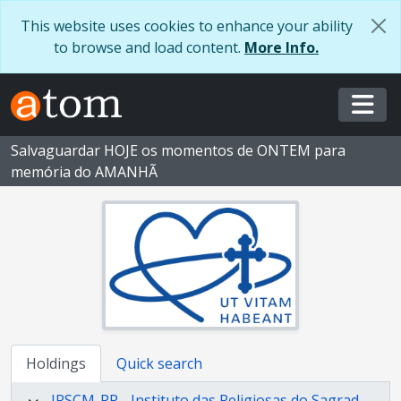
Skip to main content
This website uses cookies to enhance your ability
to browse and load content.
More Info.
Togg
Salvaguardar HOJE os momentos de ONTEM para
memória do AMANHÃ
Holdings
Quick search
IRSCM-PP - Instituto das Religiosas do Sagrado Coração de Maria - Província Portuguesa