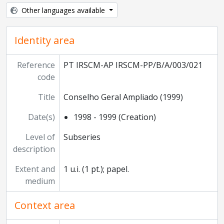
Other languages available
Identity area
Reference
PT IRSCM-AP IRSCM-PP/B/A/003/021
code
Title
Conselho Geral Ampliado (1999)
Date(s)
1998 - 1999 (Creation)
Level of
Subseries
description
Extent and
1 u.i. (1 pt.); papel.
medium
Context area