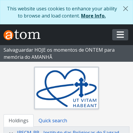
Skip to main content
This website uses cookies to enhance your ability
to browse and load content.
More Info.
Togg
Salvaguardar HOJE os momentos de ONTEM para
memória do AMANHÃ
Holdings
Quick search
IRSCM-PP - Instituto das Religiosas do Sagrado Coração de Maria - Província Portuguesa