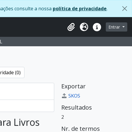
rmações consulte a nossa
política de privacidade
.
navegação
Entrar
Clipboard
Idioma
Ligações rápidas
L
ridade (0)
Exportar
SKOS
Resultados
2
ara Livros
Nr. de termos