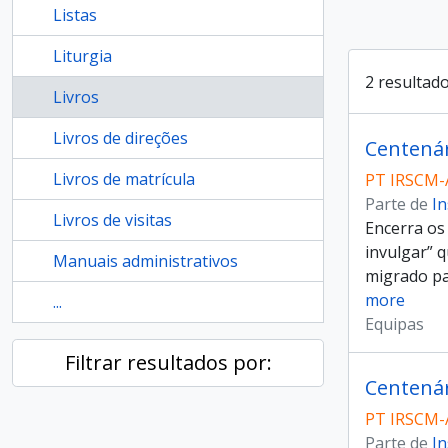
Listas
Liturgia
2 resultad
Livros
Livros de direções
Centenár
Livros de matrícula
PT IRSCM-
Parte de
In
Livros de visitas
Encerra os
invulgar” 
Manuais administrativos
migrado pa
more
...
Equipas
Filtrar resultados por:
Centenár
PT IRSCM-
Parte de
In