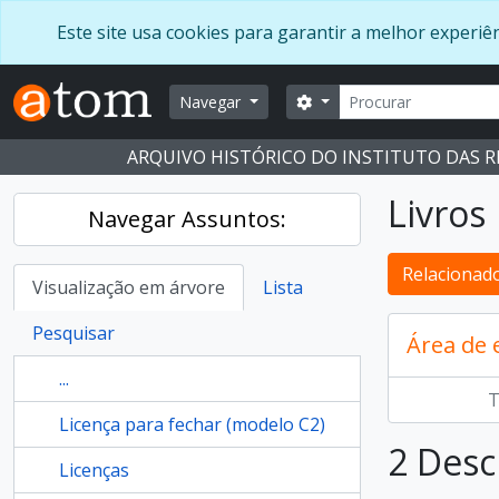
Skip to main content
Este site usa cookies para garantir a melhor experi
Pesquisar
Opções de busca
Navegar
ARQUIVO HISTÓRICO DO INSTITUTO DAS 
Livros
Navegar Assuntos:
Relacionado
Visualização em árvore
Lista
Pesquisar
Área de
...
T
Licença para fechar (modelo C2)
2 Desc
Licenças