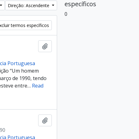
específicos
Direção: Ascendente
0
cluir termos específicos
Adicionar à área de transferência
ncia Portuguesa
posição “Um homem
março de 1990, tendo
esteve entre
…
Read
Adicionar à área de transferência
990
ncia Portuguesa