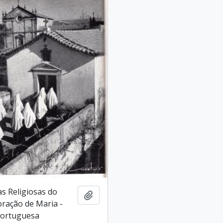
as Religiosas do
Ajouter au presse-papier
ração de Maria -
Portuguesa