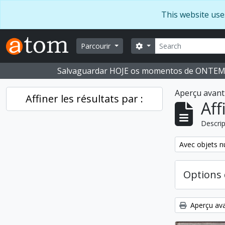
Skip to main content
This website use
Rechercher
Search options
Parcourir
Salvaguardar HOJE os momentos de ONTE
Aperçu avant
Affiner les résultats par :
Aff
Descrip
Remove filter:
Avec objets 
Options 
Aperçu ava