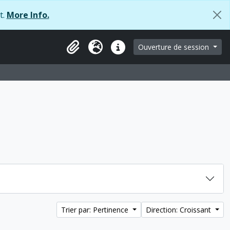
t.
More Info.
e
Ouverture de session
Clipboard
Langue
Liens rapides
Trier par: Pertinence
Direction: Croissant