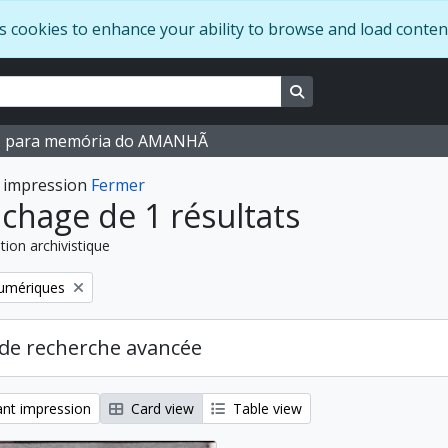
s cookies to enhance your ability to browse and load conten
Search in browse pag
M para memória do AMANHÃ
 impression
Fermer
ichage de 1 résultats
tion archivistique
numériques
de recherche avancée
nt impression
Card view
Table view