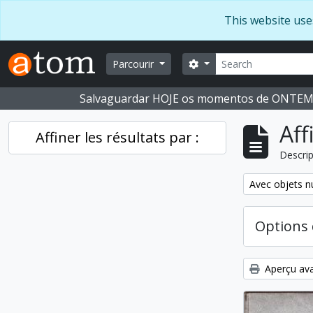
Skip to main content
This website use
Rechercher
Search options
Parcourir
Salvaguardar HOJE os momentos de ONTE
Aff
Affiner les résultats par :
Descrip
Remove filter:
Avec objets 
Options 
Aperçu ava