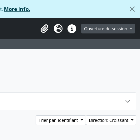
t.
More Info.
e
Ouverture de session
Clipboard
Langue
Liens rapides
Trier par: Identifiant
Direction: Croissant