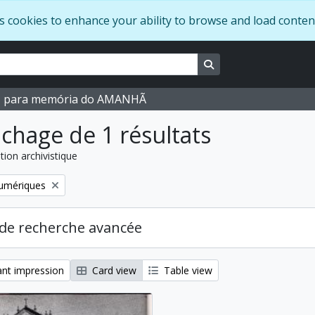
s cookies to enhance your ability to browse and load conten
Search in browse pag
M para memória do AMANHÃ
ichage de 1 résultats
tion archivistique
numériques
de recherche avancée
nt impression
Card view
Table view