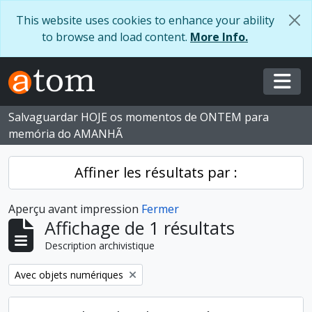
Skip to main content
This website uses cookies to enhance your ability
to browse and load content.
More Info.
Togg
Salvaguardar HOJE os momentos de ONTEM para
memória do AMANHÃ
Affiner les résultats par :
Aperçu avant impression
Fermer
Affichage de 1 résultats
Description archivistique
Remove filter:
Avec objets numériques