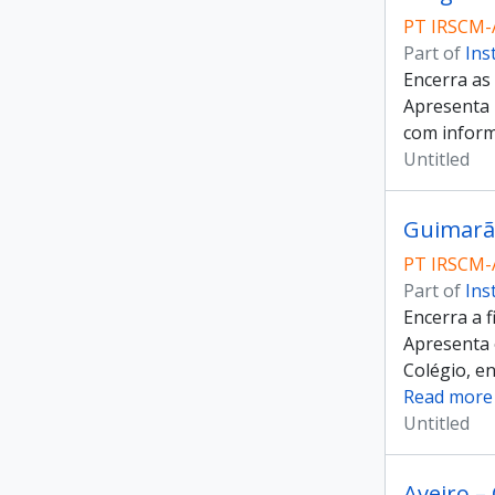
PT IRSCM-
Part of
Ins
Encerra as
Apresenta 
com inform
Untitled
Guimarãe
PT IRSCM-
Part of
Ins
Encerra a 
Apresenta 
Colégio, en
Read more
Untitled
Aveiro –