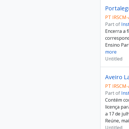
Portaleg
PT IRSCM-
Part of
Ins
Encerra a 
correspond
Ensino Part
more
Untitled
Aveiro L
PT IRSCM-
Part of
Ins
Contém cor
licença par
a 17 de jul
Reúne, mai
Untitled