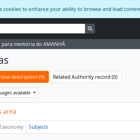
s cookies to enhance your ability to browse and load conten
Search in browse page
M para memória do AMANHÃ
as
ival description (9)
Related Authority record (0)
uages available
s area
Taxonomy
Subjects