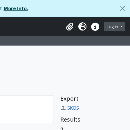
t.
More Info.
Log in
Clipboard
Language
Quick links
Export
SKOS
Results
9