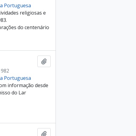
cia Portuguesa
ividades religiosas e
983.
orações do centenário
Add to clipboard
1982
cia Portuguesa
 com informação desde
misso do Lar
Add to clipboard