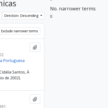
nicas
No. narrower terms
Direction: Descending
0
Exclude narrower terms
Add to clipboard
02
cia Portuguesa
idália Santos, À
io de 2002).
Add to clipboard
1991