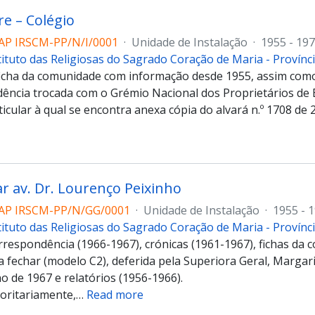
re – Colégio
AP IRSCM-PP/N/I/0001
·
Unidade de Instalação
·
1955 - 19
tituto das Religiosas do Sagrado Coração de Maria - Provín
ficha da comunidade com informação desde 1955, assim como
ência trocada com o Grémio Nacional dos Proprietários de 
icular à qual se encontra anexa cópia do alvará n.º 1708 de 
ar av. Dr. Lourenço Peixinho
AP IRSCM-PP/N/GG/0001
·
Unidade de Instalação
·
1955 - 
tituto das Religiosas do Sagrado Coração de Maria - Provín
respondência (1966-1967), crónicas (1961-1967), fichas da 
a fechar (modelo C2), deferida pela Superiora Geral, Margar
ho de 1967 e relatórios (1956-1966).
oritariamente,
…
Read more