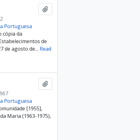
Add to clipboard
72
cia Portuguesa
 cópia da
Estabelecimentos de
27 de agosto de
…
Read
Add to clipboard
1967
cia Portuguesa
comunidade [1955],
ida Maria (1963-1975),