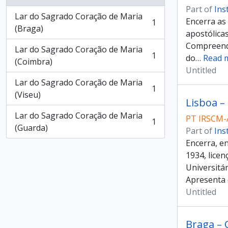
Part of
Ins
Lar do Sagrado Coração de Maria
Encerra as 
1
, 1 results
(Braga)
apostólica
Compreende
Lar do Sagrado Coração de Maria
1
do
…
Read 
, 1 results
(Coimbra)
Untitled
Lar do Sagrado Coração de Maria
1
, 1 results
(Viseu)
Lisboa –
Lar do Sagrado Coração de Maria
PT IRSCM-
1
, 1 results
(Guarda)
Part of
Ins
Encerra, e
1934, lice
Universitá
Apresenta 
Untitled
Braga – 