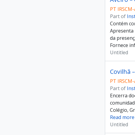
PT IRSCM-
Part of
Ins
Contém cor
Apresenta 
da presenç
Fornece in
Untitled
Covilhã 
PT IRSCM-
Part of
Ins
Encerra do
comunidade
Colégio, Gr
Read more
Untitled