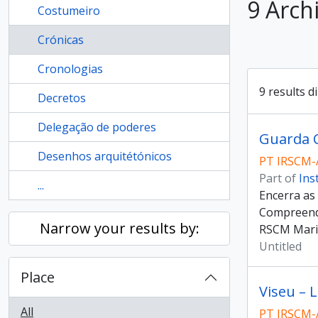
9 Arch
Costumeiro
Crónicas
Cronologias
9 results d
Decretos
Delegação de poderes
Guarda C
Desenhos arquitétónicos
PT IRSCM-
Part of
Ins
...
Encerra as
Compreende
Narrow your results by:
RSCM Maria
Untitled
Place
Viseu – 
All
PT IRSCM-