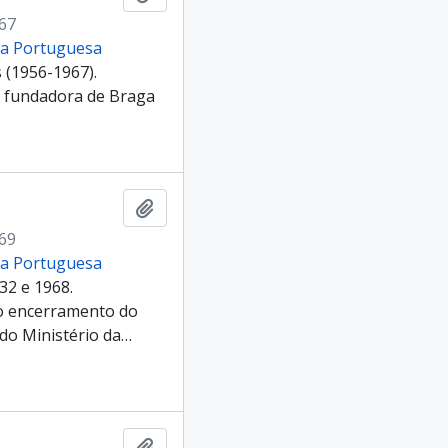
967
cia Portuguesa
 (1956-1967).
 fundadora de Braga
Add to clipboard
969
cia Portuguesa
32 e 1968.
 o encerramento do
 do Ministério da
…
Add to clipboard