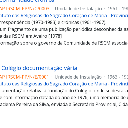
AP IRSCM-PP/N/C/0003
·
Unidade de Instalação
·
1961 - 19
tituto das Religiosas do Sagrado Coração de Maria - Provín
respondência (1970-1983) e crónicas (1961-1967).
um fragmento de uma publicação periódica desconhecida as
a das RSCM em Aveiro [1978].
formação sobre o governo da Comunidade de RSCM associa
– Colégio documentação vária
AP IRSCM-PP/N/E/0001
·
Unidade de Instalação
·
1963 - 19
tituto das Religiosas do Sagrado Coração de Maria - Provín
cumentação relativa à fundação do Colégio, onde se destaca 
 com informação datada do ano de 1976, uma memória de d
aciema Pereira da Silva, enviada à Secretária Provincial, Cidál