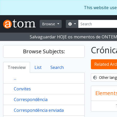
Skip to main content
This website use
Search
Search options
Browse
Salvaguardar HOJE os momentos de ONTE
Crónic
Browse Subjects:
Related Arch
Treeview
List
Search
Other lang
...
Convites
Element
Correspondência
Correspondência enviada