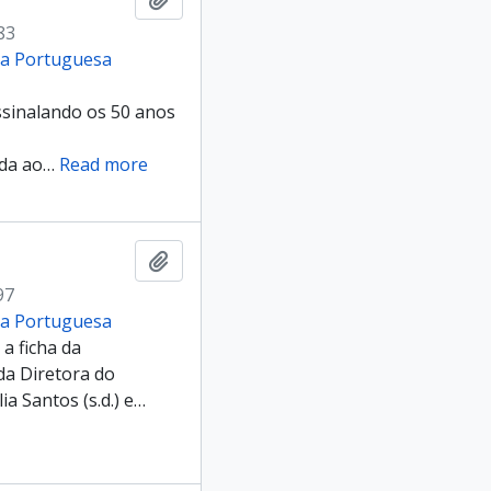
83
cia Portuguesa
sinalando os 50 anos
da ao
…
Read more
Add to clipboard
97
cia Portuguesa
a ficha da
a Diretora do
ia Santos (s.d.) e
…