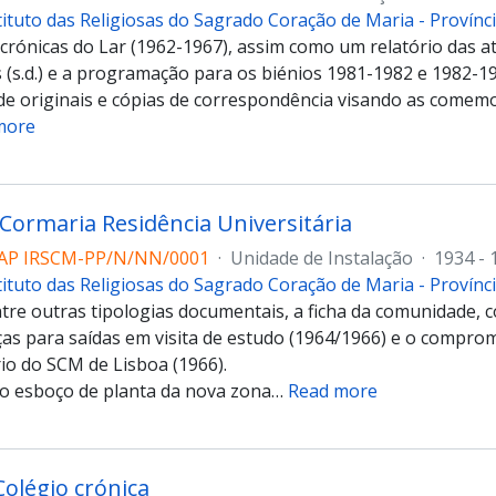
tituto das Religiosas do Sagrado Coração de Maria - Provín
crónicas do Lar (1962-1967), assim como um relatório das at
s (s.d.) e a programação para os biénios 1981-1982 e 1982-1
 originais e cópias de correspondência visando as comem
more
 Cormaria Residência Universitária
AP IRSCM-PP/N/NN/0001
·
Unidade de Instalação
·
1934 - 
tituto das Religiosas do Sagrado Coração de Maria - Provín
ntre outras tipologias documentais, a ficha da comunidade,
nças para saídas em visita de estudo (1964/1966) e o compro
rio do SCM de Lisboa (1966).
o esboço de planta da nova zona
…
Read more
Colégio crónica