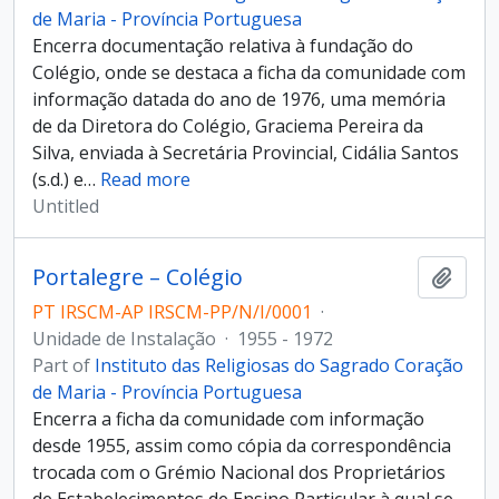
de Maria - Província Portuguesa
Encerra documentação relativa à fundação do
Colégio, onde se destaca a ficha da comunidade com
informação datada do ano de 1976, uma memória
de da Diretora do Colégio, Graciema Pereira da
Silva, enviada à Secretária Provincial, Cidália Santos
(s.d.) e
…
Read more
Untitled
Portalegre – Colégio
Add t
PT IRSCM-AP IRSCM-PP/N/I/0001
·
Unidade de Instalação
·
1955 - 1972
Part of
Instituto das Religiosas do Sagrado Coração
de Maria - Província Portuguesa
Encerra a ficha da comunidade com informação
desde 1955, assim como cópia da correspondência
trocada com o Grémio Nacional dos Proprietários