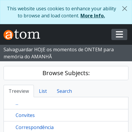
Skip to main content
This website uses cookies to enhance your ability
to browse and load content.
More Info.
Togg
Salvaguardar HOJE os momentos de ONTEM para
memória do AMANHÃ
Browse Subjects:
Treeview
List
Search
...
Convites
Correspondência