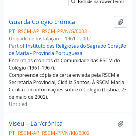
Exclude narrower terms
Guarda Colégio crónica
Add t
PT IRSCM-AP IRSCM-PP/N/G/0003
·
Unidade de Instalação
·
1961 - 2002
Part of
Instituto das Religiosas do Sagrado Coração
de Maria - Província Portuguesa
Encerra as crónicas da Comunidade das RSCM do
Colégio (1961-1967).
Compreende cópia da carta enviada pela RSCM e
Secretária Provincial, Cidália Santos, À RSCM Maria
Cecília com informações sobre o Colégio (Lisboa, 23
de maio de 2002).
Untitled
Viseu – Lar/crónica
Add t
PT IRSCM-AP IRSCM-PP/N/KK/0002
·