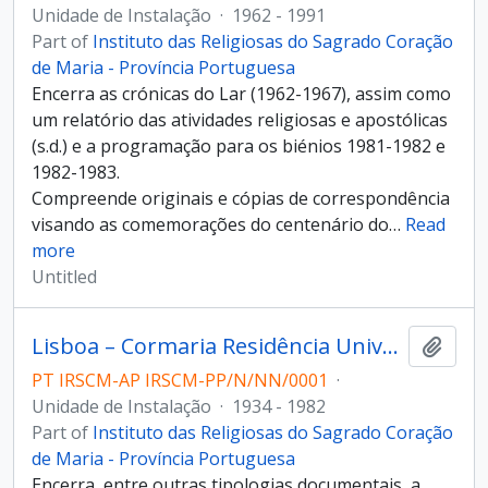
Unidade de Instalação
·
1962 - 1991
Part of
Instituto das Religiosas do Sagrado Coração
de Maria - Província Portuguesa
Encerra as crónicas do Lar (1962-1967), assim como
um relatório das atividades religiosas e apostólicas
(s.d.) e a programação para os biénios 1981-1982 e
1982-1983.
Compreende originais e cópias de correspondência
visando as comemorações do centenário do
…
Read
more
Untitled
Lisboa – Cormaria Residência Universitária
Add t
PT IRSCM-AP IRSCM-PP/N/NN/0001
·
Unidade de Instalação
·
1934 - 1982
Part of
Instituto das Religiosas do Sagrado Coração
de Maria - Província Portuguesa
Encerra, entre outras tipologias documentais, a