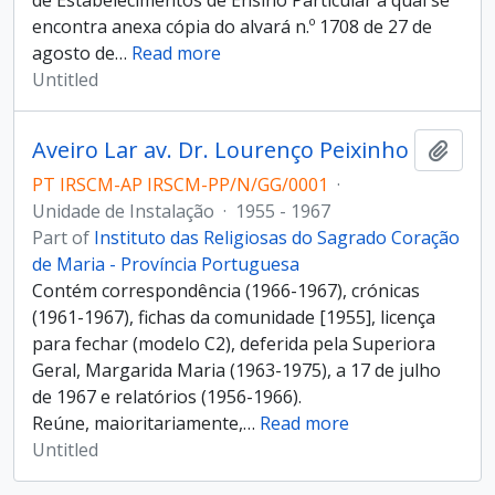
de Estabelecimentos de Ensino Particular à qual se
encontra anexa cópia do alvará n.º 1708 de 27 de
agosto de
…
Read more
Untitled
Aveiro Lar av. Dr. Lourenço Peixinho
Add t
PT IRSCM-AP IRSCM-PP/N/GG/0001
·
Unidade de Instalação
·
1955 - 1967
Part of
Instituto das Religiosas do Sagrado Coração
de Maria - Província Portuguesa
Contém correspondência (1966-1967), crónicas
(1961-1967), fichas da comunidade [1955], licença
para fechar (modelo C2), deferida pela Superiora
Geral, Margarida Maria (1963-1975), a 17 de julho
de 1967 e relatórios (1956-1966).
Reúne, maioritariamente,
…
Read more
Untitled