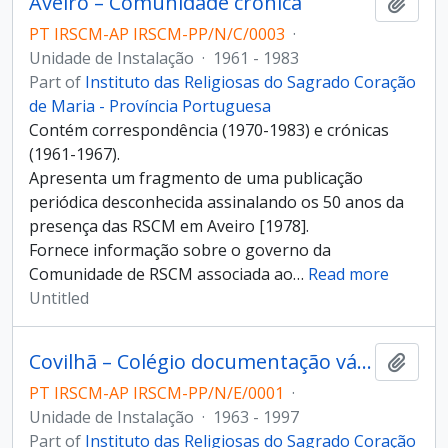
Aveiro – Comunidade crónica
Add t
PT IRSCM-AP IRSCM-PP/N/C/0003
·
Unidade de Instalação
·
1961 - 1983
Part of
Instituto das Religiosas do Sagrado Coração
de Maria - Província Portuguesa
Contém correspondência (1970-1983) e crónicas
(1961-1967).
Apresenta um fragmento de uma publicação
periódica desconhecida assinalando os 50 anos da
presença das RSCM em Aveiro [1978].
Fornece informação sobre o governo da
Comunidade de RSCM associada ao
…
Read more
Untitled
Covilhã – Colégio documentação vária
Add t
PT IRSCM-AP IRSCM-PP/N/E/0001
·
Unidade de Instalação
·
1963 - 1997
Part of
Instituto das Religiosas do Sagrado Coração