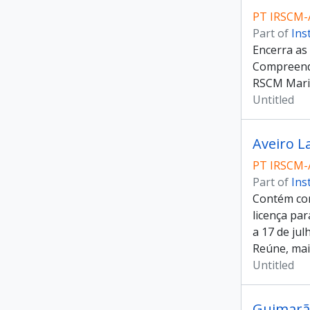
PT IRSCM-
Part of
Ins
Encerra as
Compreende
RSCM Maria
Untitled
Aveiro L
PT IRSCM-
Part of
Ins
Contém cor
licença par
a 17 de jul
Reúne, mai
Untitled
Guimarãe