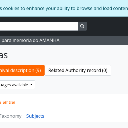
s cookies to enhance your ability to browse and load conten
Search in browse page
M para memória do AMANHÃ
as
ival description (9)
Related Authority record (0)
uages available
s area
Taxonomy
Subjects