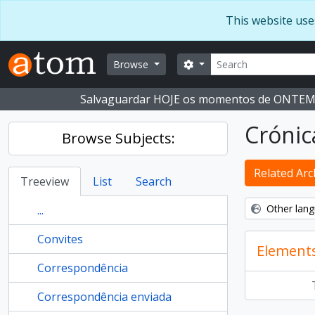
Skip to main content
This website use
Search
Search options
Browse
Salvaguardar HOJE os momentos de ONTE
Crónic
Browse Subjects:
Related Arch
Treeview
List
Search
Other lang
...
Convites
Element
Correspondência
Correspondência enviada