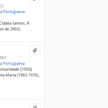
02
cia Portuguesa
idália Santos, À
io de 2002).
Add to clipboard
1967
cia Portuguesa
comunidade [1955],
ida Maria (1963-1975),
Add to clipboard