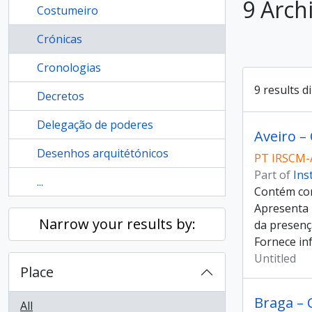
9 Arch
Costumeiro
Crónicas
Cronologias
9 results d
Decretos
Delegação de poderes
Aveiro –
Desenhos arquitétónicos
PT IRSCM-
Part of
Ins
...
Contém cor
Apresenta 
Narrow your results by:
da presenç
Fornece in
Untitled
Place
Braga – 
All