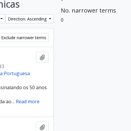
nicas
No. narrower terms
Direction: Ascending
0
Exclude narrower terms
Add to clipboard
83
cia Portuguesa
sinalando os 50 anos
da ao
…
Read more
Add to clipboard