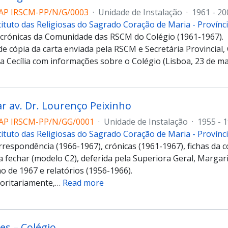
AP IRSCM-PP/N/G/0003
·
Unidade de Instalação
·
1961 - 20
tituto das Religiosas do Sagrado Coração de Maria - Provín
 crónicas da Comunidade das RSCM do Colégio (1961-1967).
 cópia da carta enviada pela RSCM e Secretária Provincial, C
 Cecília com informações sobre o Colégio (Lisboa, 23 de ma
ar av. Dr. Lourenço Peixinho
AP IRSCM-PP/N/GG/0001
·
Unidade de Instalação
·
1955 - 
tituto das Religiosas do Sagrado Coração de Maria - Provín
respondência (1966-1967), crónicas (1961-1967), fichas da 
a fechar (modelo C2), deferida pela Superiora Geral, Margar
ho de 1967 e relatórios (1956-1966).
oritariamente,
…
Read more
s – Colégio