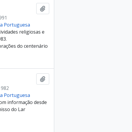
Add to clipboard
1991
cia Portuguesa
ividades religiosas e
983.
orações do centenário
Add to clipboard
1982
cia Portuguesa
 com informação desde
misso do Lar