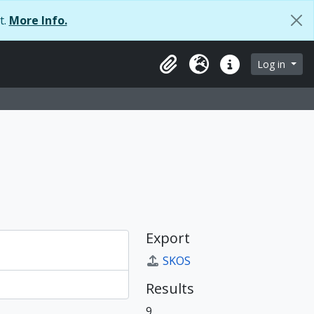
t.
More Info.
Log in
Clipboard
Language
Quick links
Export
SKOS
Results
9