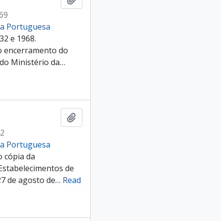
969
cia Portuguesa
32 e 1968.
 o encerramento do
 do Ministério da
…
Add to clipboard
72
cia Portuguesa
 cópia da
Estabelecimentos de
27 de agosto de
…
Read