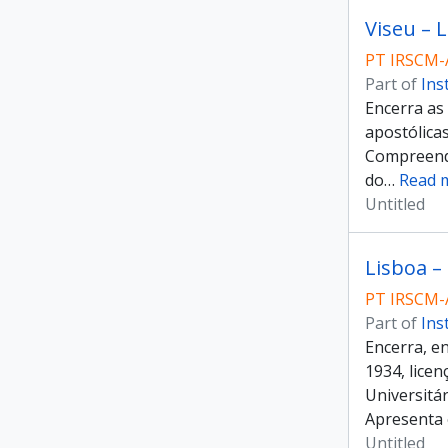
Viseu – 
PT IRSCM-
Part of
Ins
Encerra as 
apostólica
Compreende
do
…
Read 
Untitled
Lisboa –
PT IRSCM-
Part of
Ins
Encerra, e
1934, lice
Universitá
Apresenta 
Untitled