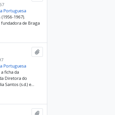
967
cia Portuguesa
 (1956-1967).
 fundadora de Braga
Add to clipboard
97
cia Portuguesa
a ficha da
a Diretora do
ia Santos (s.d.) e
…
Add to clipboard