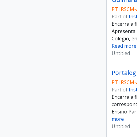
PT IRSCM-
Part of
Ins
Encerra a 
Apresenta 
Colégio, en
Read more
Untitled
Portaleg
PT IRSCM-
Part of
Ins
Encerra a 
correspond
Ensino Part
more
Untitled