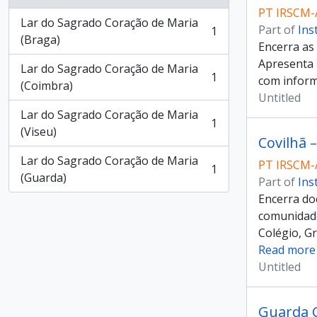
PT IRSCM-
Lar do Sagrado Coração de Maria
Part of
Ins
1
, 1 results
(Braga)
Encerra as
Apresenta 
Lar do Sagrado Coração de Maria
1
com inform
, 1 results
(Coimbra)
Untitled
Lar do Sagrado Coração de Maria
1
, 1 results
(Viseu)
Covilhã 
Lar do Sagrado Coração de Maria
PT IRSCM-
1
, 1 results
(Guarda)
Part of
Ins
Encerra do
comunidade
Colégio, Gr
Read more
Untitled
Guarda C