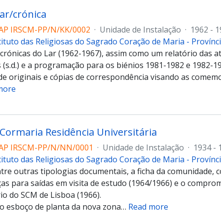
Lar/crónica
AP IRSCM-PP/N/KK/0002
·
Unidade de Instalação
·
1962 - 
tituto das Religiosas do Sagrado Coração de Maria - Provín
crónicas do Lar (1962-1967), assim como um relatório das at
s (s.d.) e a programação para os biénios 1981-1982 e 1982-1
 originais e cópias de correspondência visando as comem
more
 Cormaria Residência Universitária
AP IRSCM-PP/N/NN/0001
·
Unidade de Instalação
·
1934 - 
tituto das Religiosas do Sagrado Coração de Maria - Provín
ntre outras tipologias documentais, a ficha da comunidade,
nças para saídas em visita de estudo (1964/1966) e o compro
rio do SCM de Lisboa (1966).
o esboço de planta da nova zona
…
Read more